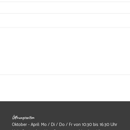
Öffnungszeiten
Oktober - April: Mo / Di / Do / Fr von 10:30 bis 16:30 Uhr