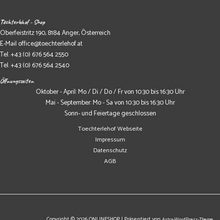
Töchterlehof - Shop
Oberfeistritz 190, 8184 Anger, Österreich
E-Mail
office@toechterlehof.at
Tel.
+43 (0) 676 564 2550
Tel.
+43 (0) 676 564 2540
Öffnungszeiten
Oktober - April: Mo / Di / Do / Fr von 10:30 bis 16:30 Uhr
Mai - September: Mo - Sa von 10:30 bis 16:30 Uhr
Sonn- und Feiertage geschlossen
Toechterlehof Webseite
Impressum
Datenschutz
AGB
Copyright © 2026 ONLINESHOP | Präsentiert von
Astra-WordPress-Theme